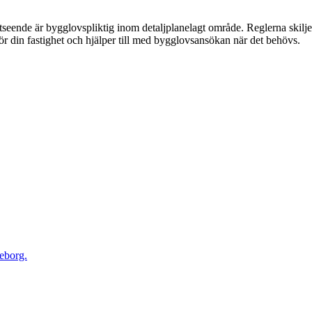
tseende är bygglovspliktig inom detaljplanelagt område. Reglerna skil
för din fastighet och hjälper till med bygglovsansökan när det behövs.
teborg.