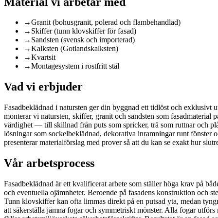
Material vi arbetar med
→
Granit (bohusgranit, polerad och flambehandlad)
→
Skiffer (tunn klovskiffer för fasad)
→
Sandsten (svensk och importerad)
→
Kalksten (Gotlandskalksten)
→
Kvartsit
→
Montagesystem i rostfritt stål
Vad vi erbjuder
Fasadbeklädnad i natursten ger din byggnad ett tidlöst och exklusiv
monterar vi natursten, skiffer, granit och sandsten som fasadmaterial
värdighet — till skillnad från puts som spricker, trä som ruttnar och pl
lösningar som sockelbeklädnad, dekorativa inramningar runt fönster o
presenterar materialförslag med prover så att du kan se exakt hur slutr
Vår arbetsprocess
Fasadbeklädnad är ett kvalificerat arbete som ställer höga krav på båd
och eventuella ojämnheter. Beroende på fasadens konstruktion och sten
Tunn klovskiffer kan ofta limmas direkt på en putsad yta, medan tyng
att säkerställa jämna fogar och symmetriskt mönster. Alla fogar utförs 