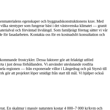
e stenmaterialens egenskaper och byggnadskonstruktionens krav. Med
ilka stentyper som fungerar bäst i det västsvenska klimatet — granit
materialval och förväntad livslängd. Som familjeägt företag sätter vi vår
ade för fasadarbeten. Kontakta oss för en kostnadsfri konsultation och
rkommande frostcykler. Dessa faktorer gör att felaktigt utförd
a i just dessa förhållanden. Vi använder uteslutande rostfria
 hela regionen — från exponerade villor i Långedrag och på Styrsö till
r att projektet löper smidigt från start till mål. Vi hjälper också
erat. En skalmur i massiv natursten kostar 4 000–7 000 kr/kvm och