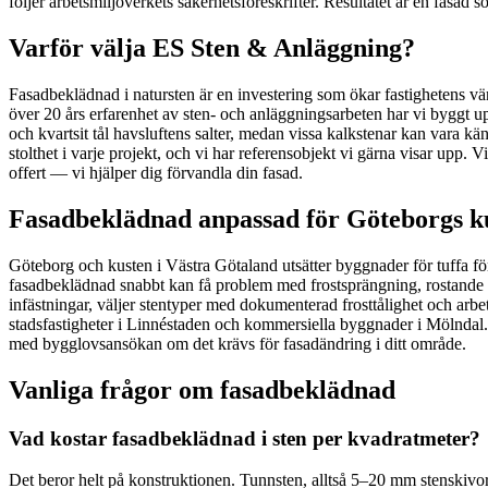
följer arbetsmiljöverkets säkerhetsföreskrifter. Resultatet är en fasad
Varför välja ES Sten & Anläggning?
Fasadbeklädnad i natursten är en investering som ökar fastighetens v
över 20 års erfarenhet av sten- och anläggningsarbeten har vi byggt 
och kvartsit tål havsluftens salter, medan vissa kalkstenar kan vara kän
stolthet i varje projekt, och vi har referensobjekt vi gärna visar upp.
offert — vi hjälper dig förvandla din fasad.
Fasadbeklädnad anpassad för Göteborgs ku
Göteborg och kusten i Västra Götaland utsätter byggnader för tuffa för
fasadbeklädnad snabbt kan få problem med frostsprängning, rostande inf
infästningar, väljer stentyper med dokumenterad frosttålighet och arbe
stadsfastigheter i Linnéstaden och kommersiella byggnader i Mölndal.
med bygglovsansökan om det krävs för fasadändring i ditt område.
Vanliga frågor om fasadbeklädnad
Vad kostar fasadbeklädnad i sten per kvadratmeter?
Det beror helt på konstruktionen. Tunnsten, alltså 5–20 mm stenskivo