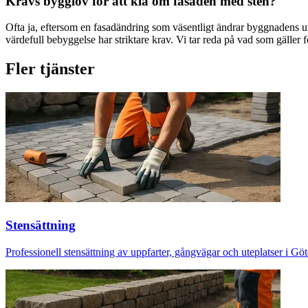
Krävs bygglov för att klä om fasaden med sten?
Ofta ja, eftersom en fasadändring som väsentligt ändrar byggnadens u
värdefull bebyggelse har striktare krav. Vi tar reda på vad som gäller 
Fler tjänster
Stensättning
Professionell stensättning av uppfarter, gångvägar och uteplatser i Gö