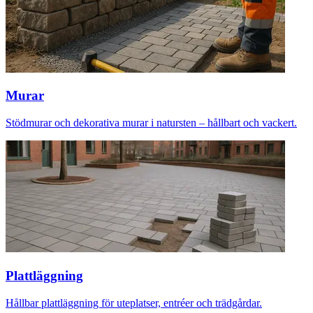
Murar
Stödmurar och dekorativa murar i natursten – hållbart och vackert.
Plattläggning
Hållbar plattläggning för uteplatser, entréer och trädgårdar.