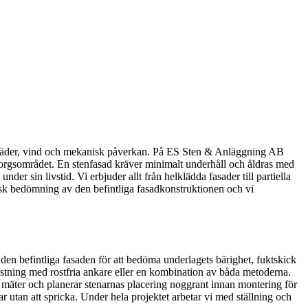
ot väder, vind och mekanisk påverkan. På ES Sten & Anläggning AB
eborgsområdet. En stenfasad kräver minimalt underhåll och åldras med
der sin livstid. Vi erbjuder allt från helklädda fasader till partiella
isk bedömning av den befintliga fasadkonstruktionen och vi
 den befintliga fasaden för att bedöma underlagets bärighet, fuktskick
ästning med rostfria ankare eller en kombination av båda metoderna.
 mäter och planerar stenarnas placering noggrant innan montering för
ar utan att spricka. Under hela projektet arbetar vi med ställning och