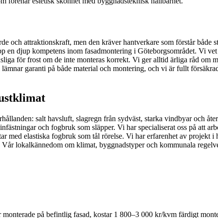
 som förenar estetisk skönhet med byggnadsteknisk hållbarhet.
ärde och attraktionskraft, men den kräver hantverkare som förstår båd
upp en djup kompetens inom fasadmontering i Göteborgsområdet. Vi vet v
sliga för frost om de inte monteras korrekt. Vi ger alltid ärliga råd om 
 Vi lämnar garanti på både material och montering, och vi är fullt försäkr
st­klimat
hållanden: salt havsluft, slagregn från sydväst, starka vindbyar och åte
ästningar och fogbruk som släpper. Vi har specialiserat oss på att arbet
tar med elastiska fogbruk som tål rörelse. Vi har erfarenhet av projekt i
 Vår lokalkännedom om klimat, byggnadstyper och kommunala regelverk gö
r monterade på befintlig fasad, kostar 1 800–3 000 kr/kvm färdigt mont