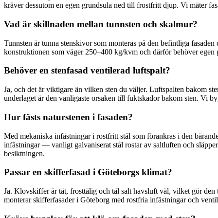
kräver dessutom en egen grundsula ned till frostfritt djup. Vi mäter fa
Vad är skillnaden mellan tunnsten och skalmur?
Tunnsten är tunna stenskivor som monteras på den befintliga fasaden 
konstruktionen som väger 250–400 kg/kvm och därför behöver egen gru
Behöver en stenfasad ventilerad luftspalt?
Ja, och det är viktigare än vilken sten du väljer. Luftspalten bakom sten
underlaget är den vanligaste orsaken till fuktskador bakom sten. Vi b
Hur fästs naturstenen i fasaden?
Med mekaniska infästningar i rostfritt stål som förankras i den bärand
infästningar — vanligt galvaniserat stål rostar av saltluften och släppe
besiktningen.
Passar en skifferfasad i Göteborgs klimat?
Ja. Klovskiffer är tät, frosttålig och tål salt havsluft väl, vilket gör 
monterar skifferfasader i Göteborg med rostfria infästningar och ventile