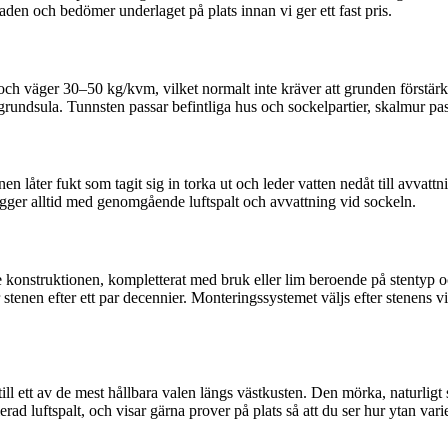
saden och bedömer underlaget på plats innan vi ger ett fast pris.
och väger 30–50 kg/kvm, vilket normalt inte kräver att grunden förstär
ndsula. Tunnsten passar befintliga hus och sockelpartier, skalmur pa
en låter fukt som tagit sig in torka ut och leder vatten nedåt till avvattn
ygger alltid med genomgående luftspalt och avvattning vid sockeln.
e konstruktionen, kompletterat med bruk eller lim beroende på stentyp o
r stenen efter ett par decennier. Monteringssystemet väljs efter stenens 
den till ett av de mest hållbara valen längs västkusten. Den mörka, naturli
rad luftspalt, och visar gärna prover på plats så att du ser hur ytan varie