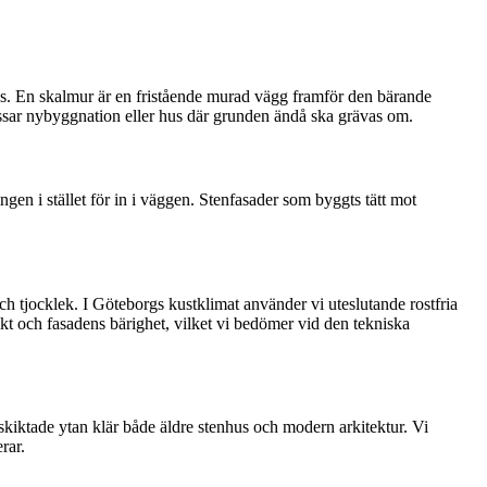
ks. En skalmur är en fristående murad vägg framför den bärande
ssar nybyggnation eller hus där grunden ändå ska grävas om.
ingen i stället för in i väggen. Stenfasader som byggts tätt mot
ch tjocklek. I Göteborgs kustklimat använder vi uteslutande rostfria
vikt och fasadens bärighet, vilket vi bedömer vid den tekniska
gt skiktade ytan klär både äldre stenhus och modern arkitektur. Vi
rar.