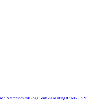
dnad
Referensprojekt
Blogg
Kontakta oss
Ring 070-863 69 91