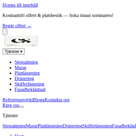
Hoppa till innehåll
Kostnadsfri offert & platsbesök — boka innan sommaren!
Begär offert →
Tjänster
▾
Stensättning
Murar
Plattläggning
Dränering
Skifferläggning
Fasadbeklädnad
Referensprojekt
Blogg
Kontakta oss
Ring oss
Tjänster
Stensättning
Murar
Plattläggning
Dränering
Skifferläggning
Fasadbeklä