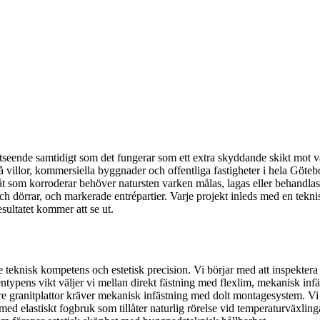
t utseende samtidigt som det fungerar som ett extra skyddande skikt m
 på villor, kommersiella byggnader och offentliga fastigheter i hela Göt
åt som korroderar behöver natursten varken målas, lagas eller behandlas un
ch dörrar, och markerade entrépartier. Varje projekt inleds med en tekn
esultatet kommer att se ut.
e teknisk kompetens och estetisk precision. Vi börjar med att inspektera
typens vikt väljer vi mellan direkt fästning med flexlim, mekanisk inf
re granitplattor kräver mekanisk infästning med dolt montagesystem. Vi
med elastiskt fogbruk som tillåter naturlig rörelse vid temperaturväxling